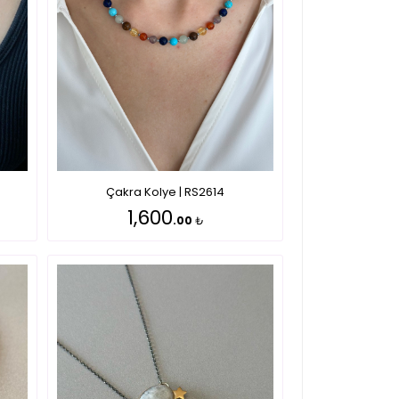
Çakra Kolye | RS2614
1,600
.00
₺