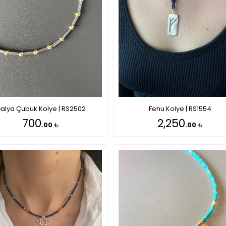
alya Çubuk Kolye | RS2502
Fehu Kolye | RS1554
700
2,250
.00
₺
.00
₺