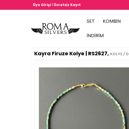
|
Üye Girişi
Ücretsiz Kayıt
SET
KOMBİN
İNDİRİM
Kayra Firuze Kolye | RS2627,
KOLYE / D