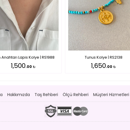
in Anahtarı Lapis Kolye | RS1988
Tunus Kolye | RS2138
1,500
1,650
.00
₺
.00
₺
fa
Hakkımızda
Taş Rehberi
Ölçü Rehberi
Müşteri Hizmetleri