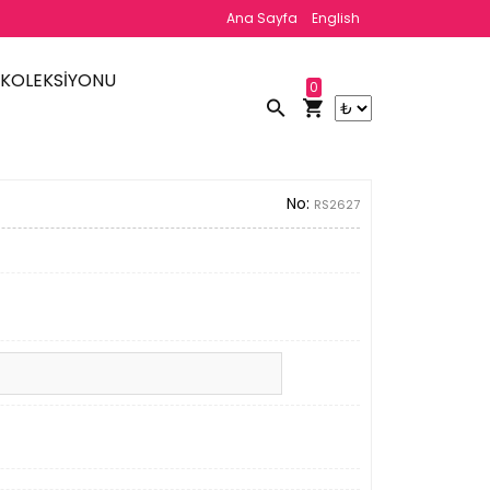
Ana Sayfa
English
 KOLEKSİYONU
0
No:
RS2627