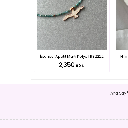
İstanbul Apatit Martı Kolye | RS2222
Nil'
2,350
.00
₺
Ana Say