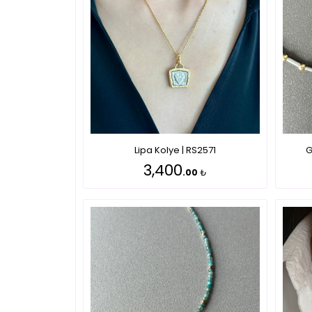
Lipa Kolye | RS2571
G
3,400
.00
₺